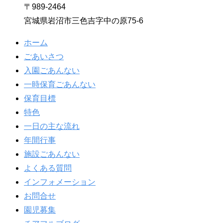
〒989-2464
宮城県岩沼市三色吉字中の原75-6
ホーム
ごあいさつ
入園ごあんない
一時保育ごあんない
保育目標
特色
一日の主な流れ
年間行事
施設ごあんない
よくある質問
インフォメーション
お問合せ
園児募集