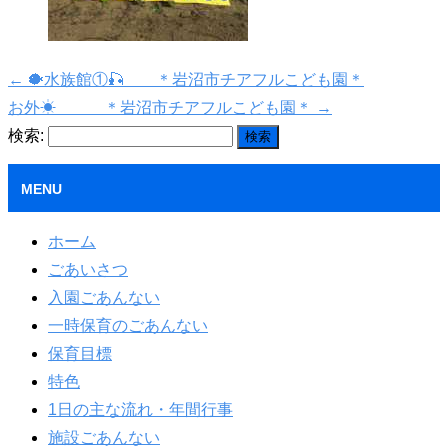
←
🐡水族館①🎣 ＊岩沼市チアフルこども園＊
お外☀ ＊岩沼市チアフルこども園＊
→
検索:
MENU
ホーム
ごあいさつ
入園ごあんない
一時保育のごあんない
保育目標
特色
1日の主な流れ・年間行事
施設ごあんない