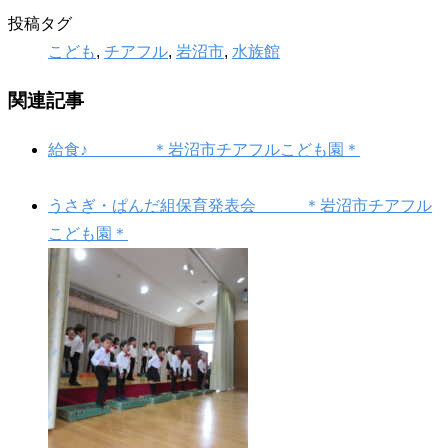
投稿タグ
こども
,
チアフル
,
岩沼市
,
水族館
関連記事
給食♪ ＊岩沼市チアフルこども園＊
うさぎ・ぱんだ組保育発表会 ＊岩沼市チアフル
こども園＊