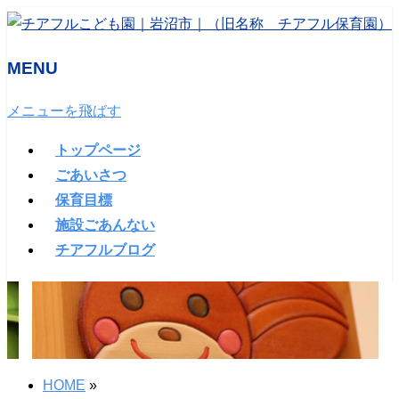
MENU
メニューを飛ばす
トップページ
ごあいさつ
保育目標
施設ごあんない
チアフルブログ
HOME
»