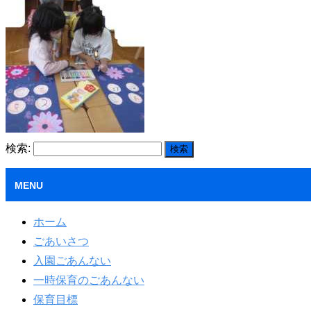
検索:
MENU
ホーム
ごあいさつ
入園ごあんない
一時保育のごあんない
保育目標