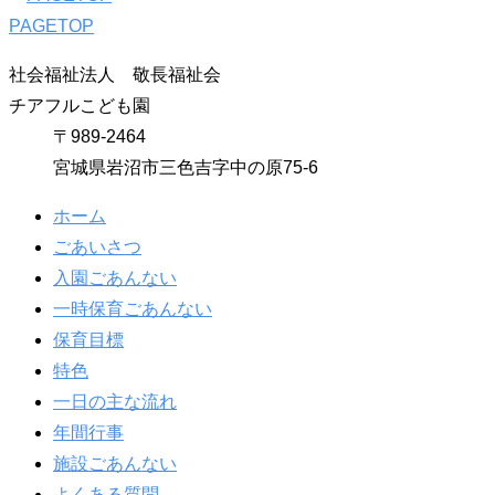
PAGETOP
社会福祉法人 敬長福祉会
チアフルこども園
〒989-2464
宮城県岩沼市三色吉字中の原75-6
ホーム
ごあいさつ
入園ごあんない
一時保育ごあんない
保育目標
特色
一日の主な流れ
年間行事
施設ごあんない
よくある質問