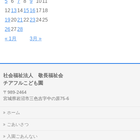
5
6
7
8
9
10
11
12
13
14
15
16
17
18
19
20
21
22
23
24
25
26
27
28
« 1月
3月 »
社会福祉法人 敬長福祉会
チアフルこども園
〒989-2464
宮城県岩沼市三色吉字中の原75-6
ホーム
ごあいさつ
入園ごあんない