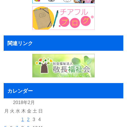
関連リンク
カレンダー
2018年2月
月
火
水
木
金
土
日
1
2
3
4