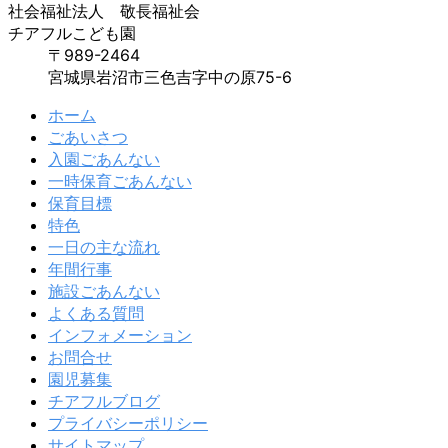
社会福祉法人 敬長福祉会
チアフルこども園
〒989-2464
宮城県岩沼市三色吉字中の原75-6
ホーム
ごあいさつ
入園ごあんない
一時保育ごあんない
保育目標
特色
一日の主な流れ
年間行事
施設ごあんない
よくある質問
インフォメーション
お問合せ
園児募集
チアフルブログ
プライバシーポリシー
サイトマップ