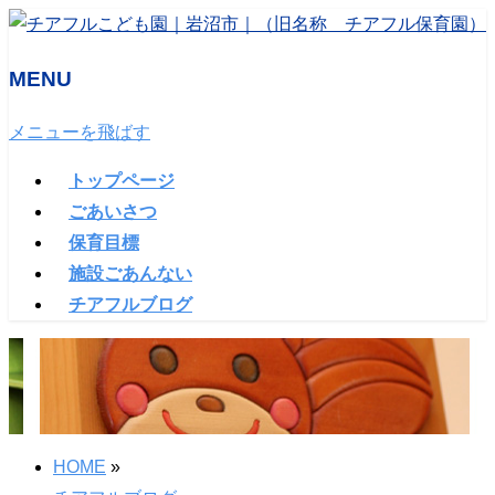
MENU
メニューを飛ばす
トップページ
ごあいさつ
保育目標
施設ごあんない
チアフルブログ
HOME
»