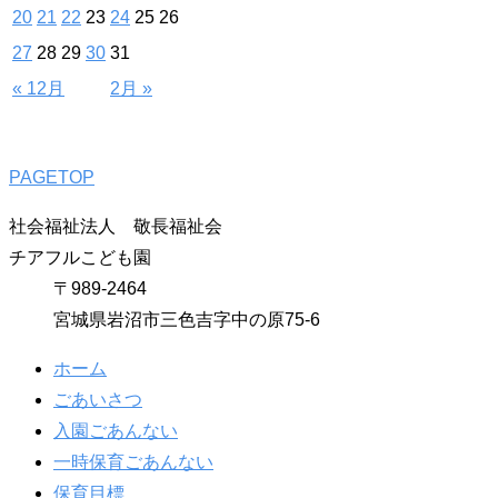
20
21
22
23
24
25
26
27
28
29
30
31
« 12月
2月 »
PAGETOP
社会福祉法人 敬長福祉会
チアフルこども園
〒989-2464
宮城県岩沼市三色吉字中の原75-6
ホーム
ごあいさつ
入園ごあんない
一時保育ごあんない
保育目標