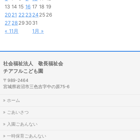
13
14
15
16
17
18
19
20
21
22
23
24
25
26
27
28
29
30
31
« 11月
1月 »
社会福祉法人 敬長福祉会
チアフルこども園
〒989-2464
宮城県岩沼市三色吉字中の原75-6
ホーム
ごあいさつ
入園ごあんない
一時保育ごあんない