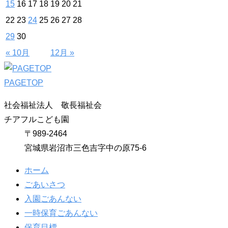
15
16
17
18
19
20
21
22
23
24
25
26
27
28
29
30
« 10月
12月 »
PAGETOP
社会福祉法人 敬長福祉会
チアフルこども園
〒989-2464
宮城県岩沼市三色吉字中の原75-6
ホーム
ごあいさつ
入園ごあんない
一時保育ごあんない
保育目標