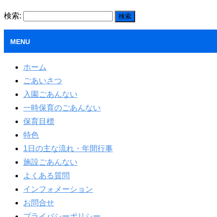
検索:
MENU
ホーム
ごあいさつ
入園ごあんない
一時保育のごあんない
保育目標
特色
1日の主な流れ・年間行事
施設ごあんない
よくある質問
インフォメーション
お問合せ
プライバシーポリシー