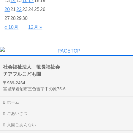
13
14
15
16
17
18
19
20
21
22
23
24
25
26
27
28
29
30
« 10月
12月 »
社会福祉法人 敬長福祉会
チアフルこども園
〒989-2464
宮城県岩沼市三色吉字中の原75-6
ホーム
ごあいさつ
入園ごあんない