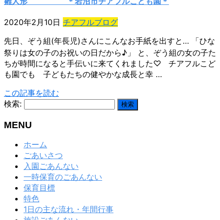
雛人形 ＊岩沼市チアフルこども園＊
2020年2月10日
チアフルブログ
先日、ぞう組(年長児)さんにこんなお手紙を出すと… 「ひな
祭りは女の子のお祝いの日だから♪」 と、ぞう組の女の子た
ちが時間になると手伝いに来てくれました♡ チアフルこど
も園でも 子どもたちの健やかな成長と幸 …
この記事を読む
検索:
MENU
ホーム
ごあいさつ
入園ごあんない
一時保育のごあんない
保育目標
特色
1日の主な流れ・年間行事