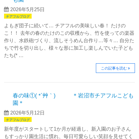
2026年5月25日
チアフルブログ
よもぎ団子に続いて… チアフルの美味しい春！ たけの
こ！！ 去年の春のたけのこの収穫から、竹を使っての楽器
作り、水鉄砲づくり、流しそうめん台作り…等々… 自分た
ちで竹を切り出し、様々な形に加工し楽しんでいた子ども
たち(* …
この記事を読む
春の味①( *´艸｀) ＊岩沼市チアフルこども
園＊
2026年5月12日
チアフルブログ
新年度がスタートして1か月が経過し、新入園のお子さん
もすっかり園生活に慣れ、毎日可愛らしい笑顔を見せてく