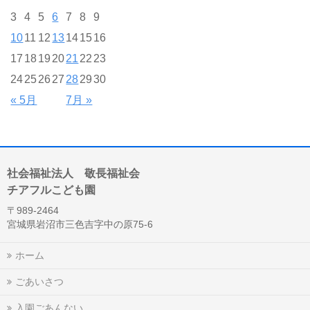
3
4
5
6
7
8
9
10
11
12
13
14
15
16
17
18
19
20
21
22
23
24
25
26
27
28
29
30
« 5月
7月 »
社会福祉法人 敬長福祉会
チアフルこども園
〒989-2464
宮城県岩沼市三色吉字中の原75-6
ホーム
ごあいさつ
入園ごあんない