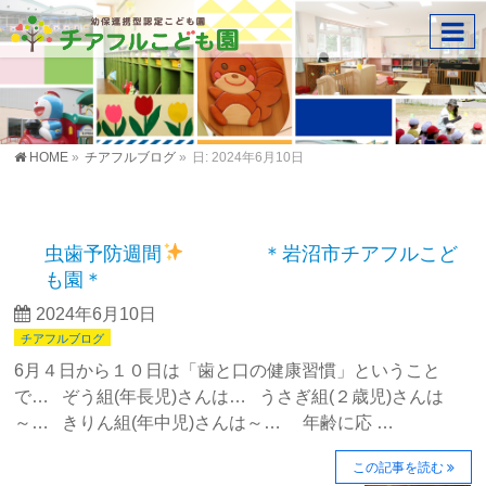
HOME
»
チアフルブログ
»
日: 2024年6月10日
虫歯予防週間
＊岩沼市チアフルこど
も園＊
2024年6月10日
チアフルブログ
6月４日から１０日は「歯と口の健康習慣」ということ
で… ぞう組(年長児)さんは… うさぎ組(２歳児)さんは
～… きりん組(年中児)さんは～… 年齢に応 …
この記事を読む