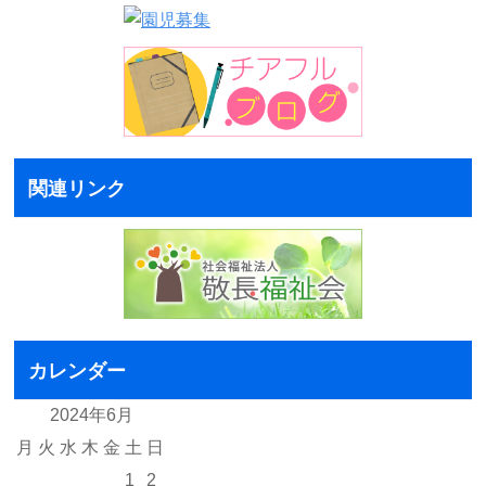
関連リンク
カレンダー
2024年6月
月
火
水
木
金
土
日
1
2