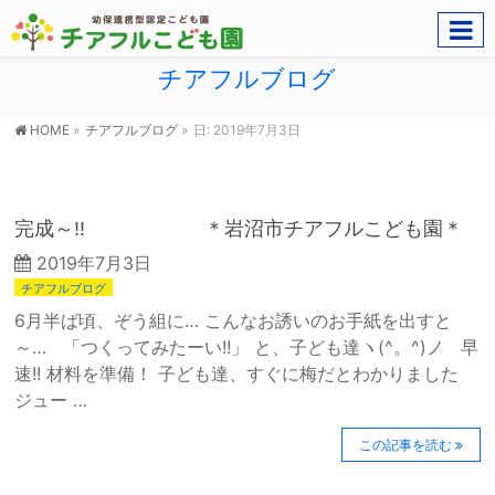
チアフルブログ
HOME
»
チアフルブログ
»
日: 2019年7月3日
完成～!! ＊岩沼市チアフルこども園＊
2019年7月3日
チアフルブログ
6月半ば頃、ぞう組に… こんなお誘いのお手紙を出すと
～… 「つくってみたーい!!」 と、子ども達ヽ(^。^)ノ 早
速!! 材料を準備！ 子ども達、すぐに梅だとわかりました
ジュー …
この記事を読む