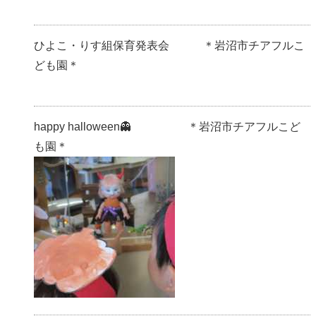
ひよこ・りす組保育発表会 ＊岩沼市チアフルこ
ども園＊
happy halloween👻 ＊岩沼市チアフルこど
も園＊