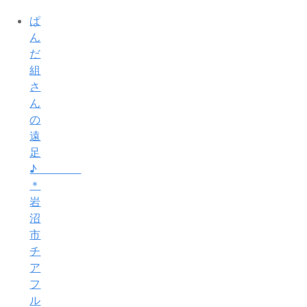
ぱ
ん
だ
組
さ
ん
の
遠
足
♪
＊
岩
沼
市
チ
ア
フ
ル