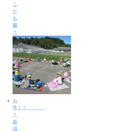
こ
ど
も
園
＊
お
芋！！
＊
岩
沼