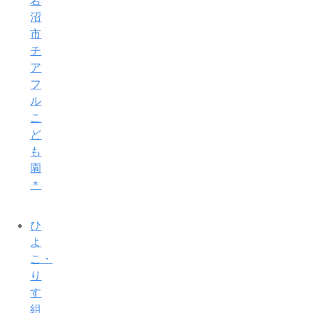
岩
沼
市
チ
ア
フ
ル
こ
ど
も
園
＊
ひ
よ
こ・
り
す
組