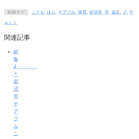
投稿タグ
こども
,
ほり
,
チアフル
,
保育
,
岩沼市
,
芋
,
遠足
,
２
,
Ｐ
ａｒｔ
関連記事
給
食
♪
＊
岩
沼
市
チ
ア
フ
ル
こ