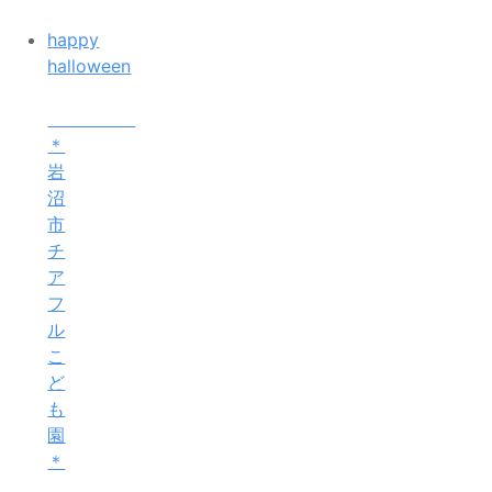
happy
halloween
＊
岩
沼
市
チ
ア
フ
ル
こ
ど
も
園
＊