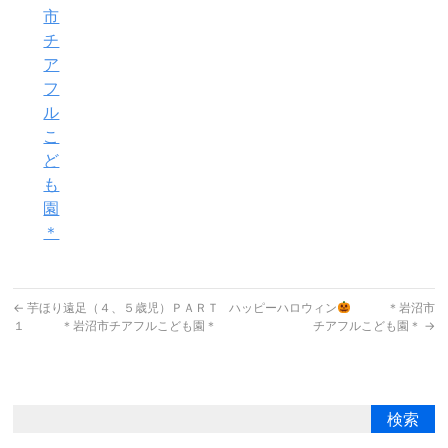
市
チ
ア
フ
ル
こ
ど
も
園
＊
←
芋ほり遠足（４、５歳児）ＰＡＲＴ
ハッピーハロウィン
＊岩沼市
１ ＊岩沼市チアフルこども園＊
チアフルこども園＊
→