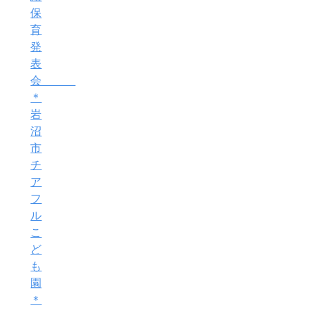
保
育
発
表
会
＊
岩
沼
市
チ
ア
フ
ル
こ
ど
も
園
＊