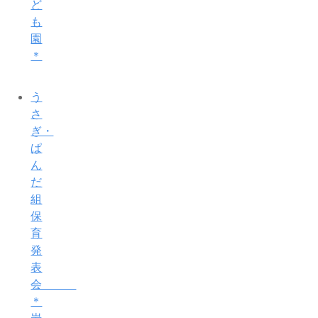
ど
も
園
＊
う
さ
ぎ・
ぱ
ん
だ
組
保
育
発
表
会
＊