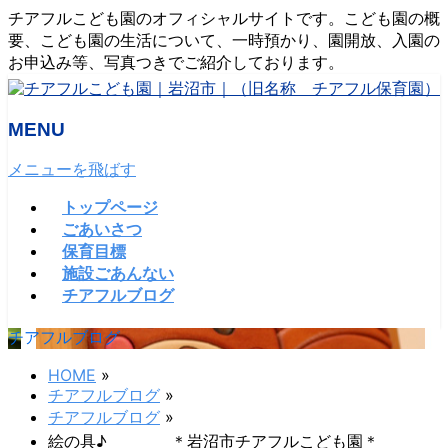
チアフルこども園のオフィシャルサイトです。こども園の概
要、こども園の生活について、一時預かり、園開放、入園の
お申込み等、写真つきでご紹介しております。
MENU
メニューを飛ばす
トップページ
ごあいさつ
保育目標
施設ごあんない
チアフルブログ
チアフルブログ
HOME
»
チアフルブログ
»
チアフルブログ
»
絵の具♪ ＊岩沼市チアフルこども園＊