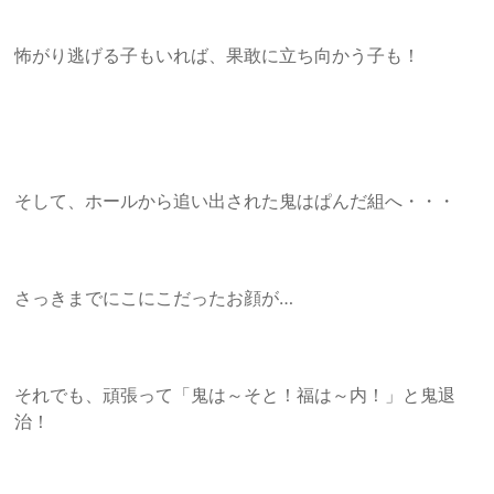
怖がり逃げる子もいれば、果敢に立ち向かう子も！
そして、ホールから追い出された鬼はぱんだ組へ・・・
さっきまでにこにこだったお顔が…
それでも、頑張って「鬼は～そと！福は～内！」と鬼退
治！