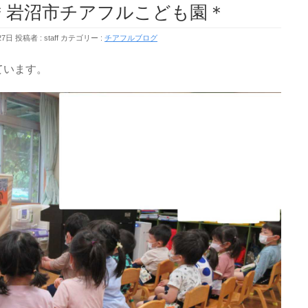
沼市チアフルこども園＊
27日
投稿者 :
staff
カテゴリー :
チアフルブログ
ています。