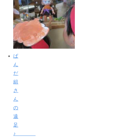
ぱ
ん
だ
組
さ
ん
の
遠
足
♪