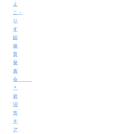
よ
こ・
り
す
組
保
育
発
表
会
＊
岩
沼
市
チ
ア