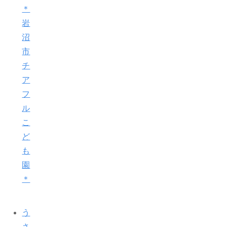
＊
岩
沼
市
チ
ア
フ
ル
こ
ど
も
園
＊
う
さ