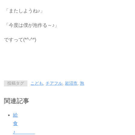
「またしようね♪」
「今度は僕が泡作る～♪」
ですって(*^-^*)
投稿タグ
こども
,
チアフル
,
岩沼市
,
泡
関連記事
給
食
♪