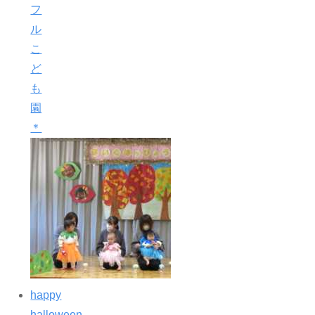
フ
ル
こ
ど
も
園
＊
happy
halloween