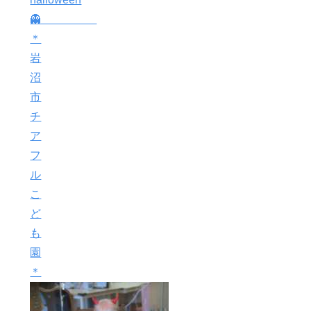
👻
＊
岩
沼
市
チ
ア
フ
ル
こ
ど
も
園
＊