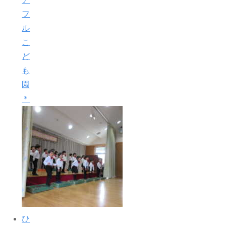
フ
ル
こ
ど
も
園
＊
ひ