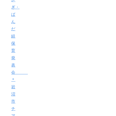
ぎ・
ぱ
ん
だ
組
保
育
発
表
会
＊
岩
沼
市
チ
ア