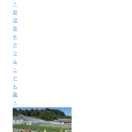
＊
岩
沼
市
チ
ア
フ
ル
こ
ど
も
園
＊