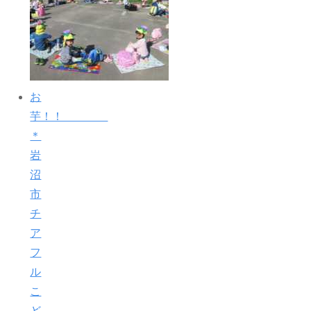
お
芋！！
＊
岩
沼
市
チ
ア
フ
ル
こ
ど