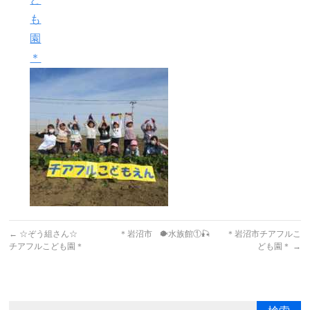
も
園
＊
←
☆ぞう組さん☆ ＊岩沼市
🐡水族館①🎣 ＊岩沼市チアフルこ
チアフルこども園＊
ども園＊
→