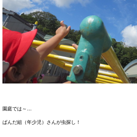
園庭では～…
ぱんだ組（年少児）さんが虫探し！