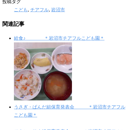
投稿タグ
こども
,
チアフル
,
岩沼市
関連記事
給食♪ ＊岩沼市チアフルこども園＊
うさぎ・ぱんだ組保育発表会 ＊岩沼市チアフル
こども園＊