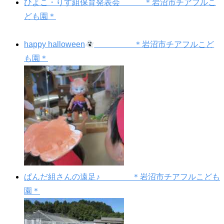
ひよこ・りす組保育発表会 ＊岩沼市チアフルこ
ども園＊
happy halloween
＊岩沼市チアフルこど
も園＊
ぱんだ組さんの遠足♪ ＊岩沼市チアフルこども
園＊