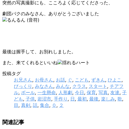
突然の写真撮影にも、こころよく応じてくださった、
劇団バクのみなさん、ありがとうございました
最後は握手して、お別れしました。
また、来てくれるといいね
投稿タグ
お兄さん
,
お母さん
,
お話
,
ぐ
,
こども
,
ずきん
,
ひよこ
,
びっくり
,
みなさん
,
みんな
,
クラス
,
スタート
,
チアフ
ル
,
ボール
,
一生懸命
,
人形劇
,
今日
,
保育
,
写真
,
友達
,
子
ども
,
子供
,
岩沼市
,
手作り
,
日
,
最初
,
最後
,
楽しみ
,
歌
,
目
,
真剣
,
話
,
集合
,
０
,
２
関連記事