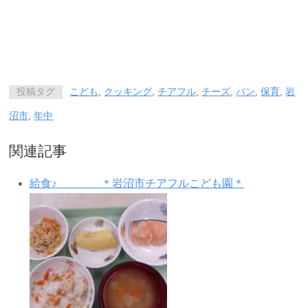
投稿タグ
こども
,
クッキング
,
チアフル
,
チーズ
,
パン
,
保育
,
岩
沼市
,
年中
関連記事
給食♪ ＊岩沼市チアフルこども園＊