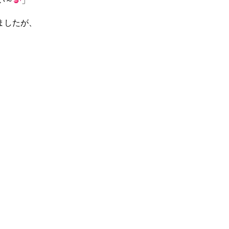
い～
」
ましたが、