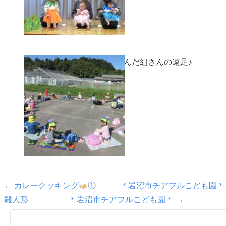
ぱんだ組さんの遠足♪ ＊
←
カレークッキング
① ＊岩沼市チアフルこども園＊
雛人形 ＊岩沼市チアフルこども園＊
→