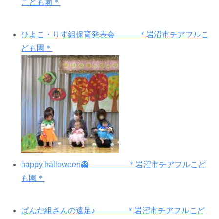
こども園＊
ひよこ・りす組保育発表会 ＊岩沼市チアフルこ
ども園＊
happy halloween👻 ＊岩沼市チアフルこど
も園＊
ぱんだ組さんの遠足♪ ＊岩沼市チアフルこど