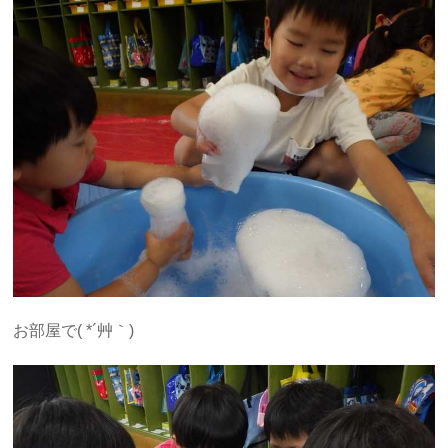
お部屋で( *´艸｀)