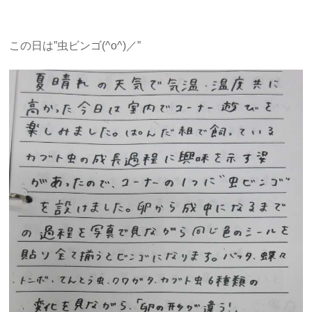
この日は”虫ビンゴ(^o^)／”