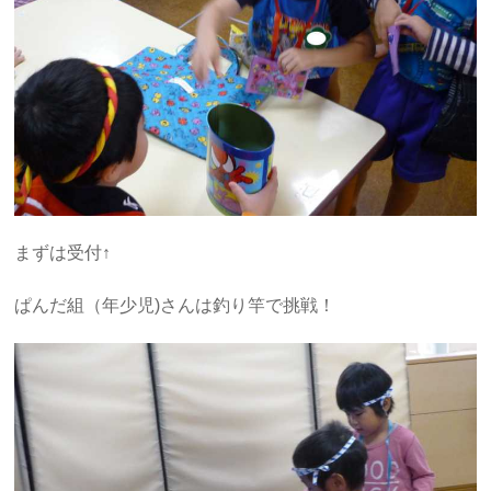
まずは受付↑
ぱんだ組（年少児)さんは釣り竿で挑戦！