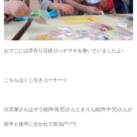
おでこには手作り豆絞りハチマキを巻いていましたよ↑
こちらはくじ引きコーナー☆
出店屋さんはぞう組(年長児)さんときりん組(年中児)さんが
前半と後半に分かれて担当(*^-^*)