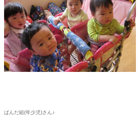
ぱんだ組(年少児)さん♪