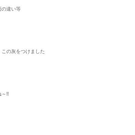
面の違い等
、この灰をつけました
!!