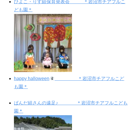
ひよこ・りす組保育発表会 ＊岩沼市チアフルこ
ども園＊
happy halloween
＊岩沼市チアフルこど
も園＊
ぱんだ組さんの遠足♪ ＊岩沼市チアフルこども
園＊