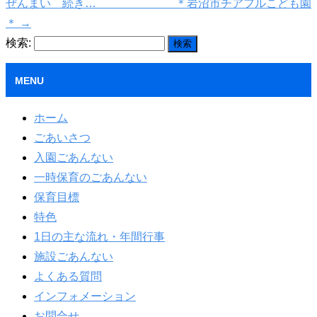
ぜんまい 続き… ＊岩沼市チアフルこども園
＊
→
検索:
MENU
ホーム
ごあいさつ
入園ごあんない
一時保育のごあんない
保育目標
特色
1日の主な流れ・年間行事
施設ごあんない
よくある質問
インフォメーション
お問合せ