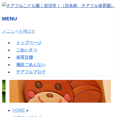
MENU
メニューを飛ばす
トップページ
ごあいさつ
保育目標
施設ごあんない
チアフルブログ
HOME
»