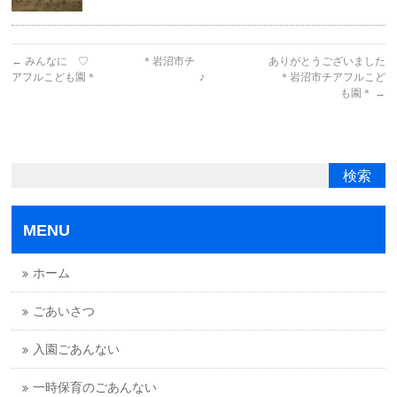
←
みんなに ♡ ＊岩沼市チ
ありがとうございました
アフルこども園＊
♪ ＊岩沼市チアフルこど
も園＊
→
MENU
ホーム
ごあいさつ
入園ごあんない
一時保育のごあんない