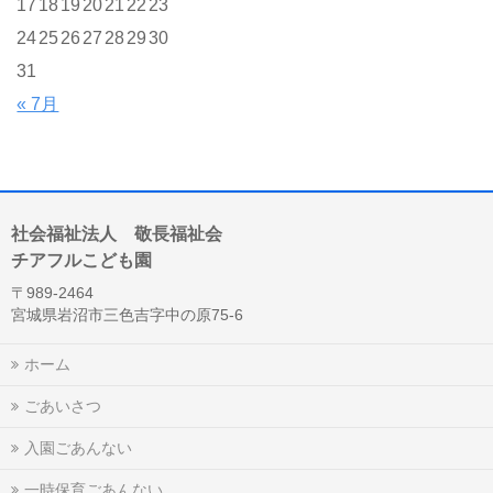
17
18
19
20
21
22
23
24
25
26
27
28
29
30
31
« 7月
社会福祉法人 敬長福祉会
チアフルこども園
〒989-2464
宮城県岩沼市三色吉字中の原75-6
ホーム
ごあいさつ
入園ごあんない
一時保育ごあんない