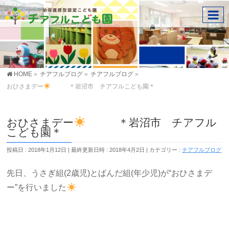
HOME
»
チアフルブログ
»
チアフルブログ
»
おひさまデー
＊岩沼市 チアフルこども園＊
おひさまデー
＊岩沼市 チアフル
こども園＊
投稿日 : 2018年1月12日
最終更新日時 : 2018年4月2日
カテゴリー :
チアフルブログ
先日、うさぎ組(2歳児)とぱんだ組(年少児)が“おひさまデ
ー”を行いました