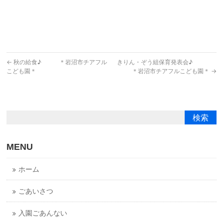
←
秋の給食♪ ＊岩沼市チアフル
きりん・ぞう組保育発表会♪
こども園＊
＊岩沼市チアフルこども園＊
→
MENU
ホーム
ごあいさつ
入園ごあんない