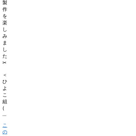
製
作
を
楽
し
み
ま
し
た
✂
＜
ひ
よ
こ
組
(
…
こ
の