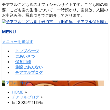
チアフルこども園のオフィシャルサイトです。こども園の概
要、こども園の生活について、一時預かり、園開放、入園の
お申込み等、写真つきでご紹介しております。
MENU
メニューを飛ばす
トップページ
ごあいさつ
保育目標
施設ごあんない
チアフルブログ
チアフルブログ
HOME
»
チアフルブログ
»
日: 2025年1月9日