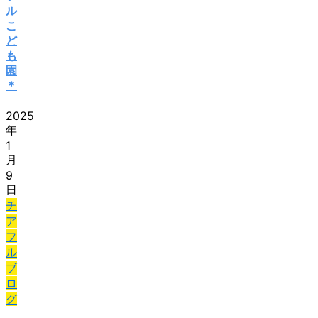
ル
こ
ど
も
園
＊
2025
年
1
月
9
日
チ
ア
フ
ル
ブ
ロ
グ