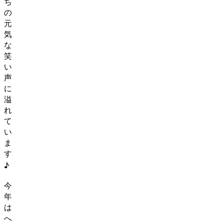
ち
の
元
気
な
笑
い
声
に
溢
れ
て
い
ま
す
♪
今
年
は
へ