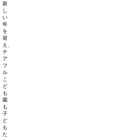
新
し
い
年
を
迎
え、
チ
ア
フ
ル
こ
ど
も
園
も
子
ど
も
た