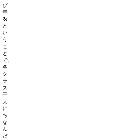
び
年
🐍！
と
い
う
こ
と
で、
各
ク
ラ
ス
干
支
に
ち
な
ん
だ