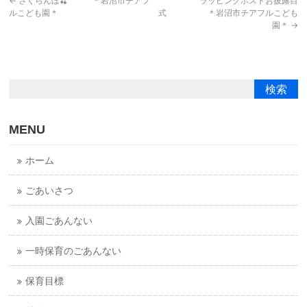
←
さくらんぼ🍒 ＊岩沼市チアフ
ラッピングポストお披露目
ルこども園＊
式 ＊岩沼市チアフルこども
園＊
→
MENU
ホーム
ごあいさつ
入園ごあんない
一時保育のごあんない
保育目標