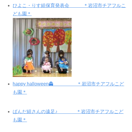
ひよこ・りす組保育発表会 ＊岩沼市チアフルこ
ども園＊
happy halloween👻 ＊岩沼市チアフルこど
も園＊
ぱんだ組さんの遠足♪ ＊岩沼市チアフルこど
も園＊