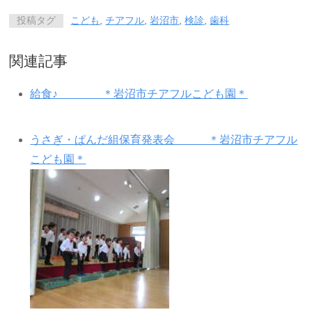
投稿タグ
こども
,
チアフル
,
岩沼市
,
検診
,
歯科
関連記事
給食♪ ＊岩沼市チアフルこども園＊
うさぎ・ぱんだ組保育発表会 ＊岩沼市チアフル
こども園＊