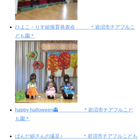
ひよこ・りす組保育発表会 ＊岩沼市チアフルこ
ども園＊
happy halloween👻 ＊岩沼市チアフルこど
も園＊
ぱんだ組さんの遠足♪ ＊岩沼市チアフルこども