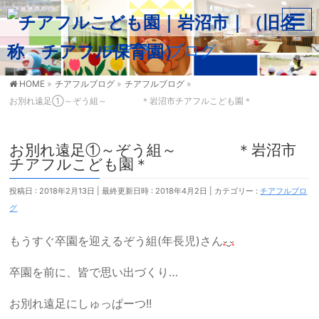
チアフルブログ
HOME
»
チアフルブログ
»
チアフルブログ
»
お別れ遠足①～ぞう組～ ＊岩沼市チアフルこども園＊
お別れ遠足①～ぞう組～ ＊岩沼市
チアフルこども園＊
投稿日 : 2018年2月13日
最終更新日時 : 2018年4月2日
カテゴリー :
チアフルブロ
グ
もうすぐ卒園を迎えるぞう組(年長児)さん
卒園を前に、皆で思い出づくり…
お別れ遠足にしゅっぱーつ!!