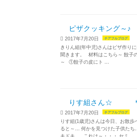
ピザクッキング～
2017年7月20日
チアフルブログ
きりん組(年中児)さんはピザ作り
聞きます。 材料はこちら～ 餃子
～ ①餃子の皮にト …
りす組さん☆ ＊
2017年7月20日
チアフルブログ
りす組(1歳児)さんは今日、お散歩
ると～… 何かを見つけた子供たち
キドキ… これは～・・・ セミ …