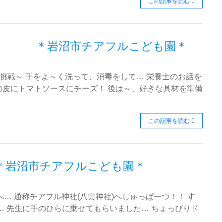
この記事を読む
♪ ＊岩沼市チアフルこども園＊
に挑戦～ 手をよ～く洗って、消毒をして… 栄養士のお話を
の皮にトマトソースにチーズ！ 後は～、好きな具材を準備
この記事を読む
岩沼市チアフルこども園＊
へ… 通称チアフル神社(八雲神社)へしゅっぱーつ！！ す
… 先生に手のひらに乗せてもらいました… ちょっぴりド