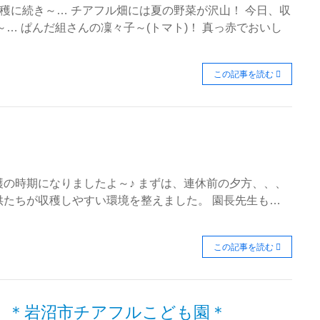
収穫に続き～… チアフル畑には夏の野菜が沢山！ 今日、収
… ぱんだ組さんの凜々子～(トマト)！ 真っ赤でおいし
この記事を読む
♪
の時期になりましたよ～♪ まずは、連休前の夕方、、、
供たちが収穫しやすい環境を整えました。 園長先生も…
この記事を読む
＊岩沼市チアフルこども園＊