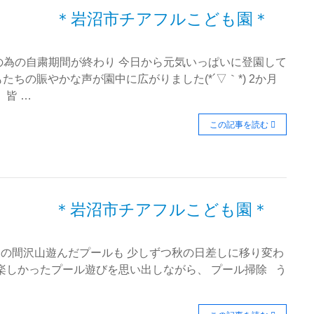
 ＊岩沼市チアフルこども園＊
の為の自粛期間が終わり 今日から元気いっぱいに登園して
どもたちの賑やかな声が園中に広がりました(*´▽｀*) 2か月
 皆 …
この記事を読む
＊岩沼市チアフルこども園＊
夏の間沢山遊んだプールも 少しずつ秋の日差しに移り変わ
楽しかったプール遊びを思い出しながら、 プール掃除 う