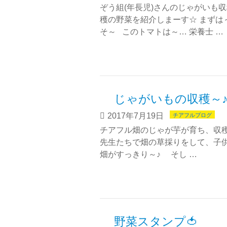
ぞう組(年長児)さんのじゃがいも
穫の野菜を紹介しまーす☆ まずは～
そ～ このトマトは～… 栄養士 …
じゃがいもの収穫～
2017年7月19日
チアフルブログ
チアフル畑のじゃが芋が育ち、収穫
先生たちで畑の草採りをして、子
畑がすっきり～♪ そし …
野菜スタンプ🍅 