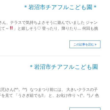
 ＊岩沼市チアフルこども園＊
さん、テラスで気持ちよさそうに遊んでいました ジャン
見て～
」と嬉しそう♡ 登ったり、降りたり… 何回も挑
…
この記事を読む
 ＊岩沼市チアフルこども園
)さん(*^。^*) なつまつり前には、 大きいクラスの子
て 「うさぎ組でも!!」 と、お化け作りヽ(^。^)ノ 色