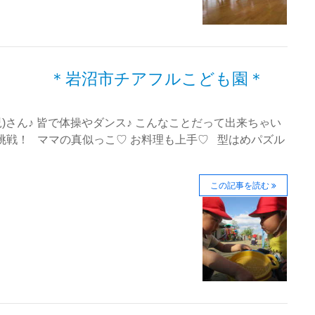
 ＊岩沼市チアフルこども園＊
)さん♪ 皆で体操やダンス♪ こんなことだって出来ちゃい
挑戦！ ママの真似っこ♡ お料理も上手♡ 型はめパズル
この記事を読む