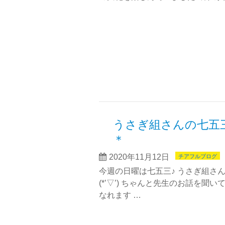
うさぎ組さんの七
＊
2020年11月12日
チアフルブログ
今週の日曜は七五三♪ うさぎ組さ
(*’▽’) ちゃんと先生のお話を聞い
なれます …