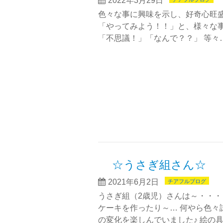
2022年3月29日
色々な事に興味を示し、好奇心旺盛
「やってみよう！！」と、様々な事
「不思議！」「なんで？？」 等々…
☆うさぎ組さん☆
2021年6月2日
チアフルブログ
うさぎ組（2歳児）さんは～・・・ 
ケーキを作ったり～… 何やら色々
の変化を楽しんでいました♪ 絵の具