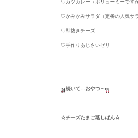
♡カツカレー（ボリューミーです
♡かみかみサラダ（定番の人気サ
♡型抜きチーズ
♡手作りあじさいゼリー
続いて…おやつ～
☆チーズたまご蒸しぱん☆