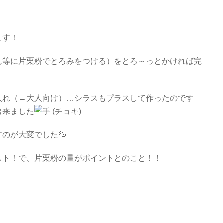
ます！
ん等に片栗粉でとろみをつける）をとろ～っとかければ完
入れ（←大人向け）…シラスもプラスして作ったのです
出来ました
のが大変でした💦
スト！で、片栗粉の量がポイントとのこと！！