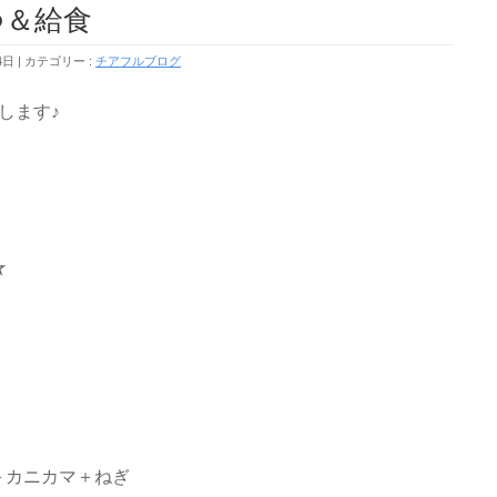
つ＆給食
4日
カテゴリー :
チアフルブログ
します♪
☆
＋カニカマ＋ねぎ