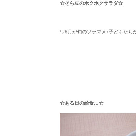
☆そら豆のホクホクサラダ☆
♡6月が旬のソラマメ♪子どもたち
☆ある日の給食…☆