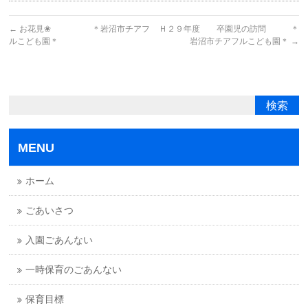
←
お花見❀ ＊岩沼市チアフ
Ｈ２９年度 卒園児の訪問 ＊
ルこども園＊
岩沼市チアフルこども園＊
→
MENU
ホーム
ごあいさつ
入園ごあんない
一時保育のごあんない
保育目標