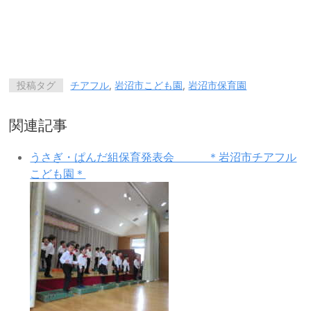
投稿タグ
チアフル
,
岩沼市こども園
,
岩沼市保育園
関連記事
うさぎ・ぱんだ組保育発表会 ＊岩沼市チアフル
こども園＊