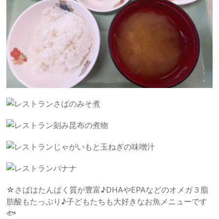
さばのみそ煮
刻み昆布の煮物
じゃがいもと玉ねぎの味噌汁
バナナ
☆さばはたんぱく質が豊富♪DHAやEPAなどのオメガ３脂
肪酸もたっぷり♪子どもたちも大好きなお魚メニューです
🐟