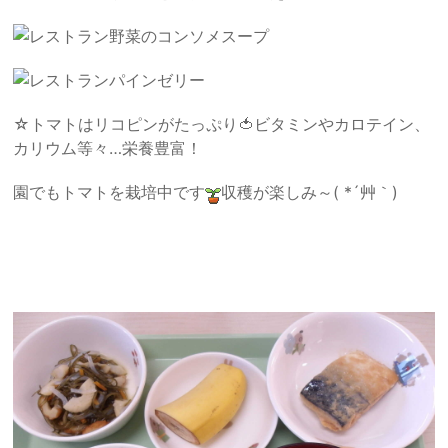
野菜のコンソメスープ
パインゼリー
☆トマトはリコピンがたっぷり🍅ビタミンやカロテイン、
カリウム等々…栄養豊富！
園でもトマトを栽培中です
収穫が楽しみ～( *´艸｀)