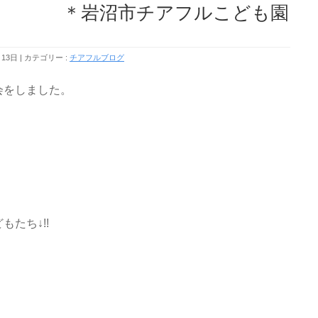
岩沼市チアフルこども園
月13日
カテゴリー :
チアフルブログ
会をしました。
たち↓!!