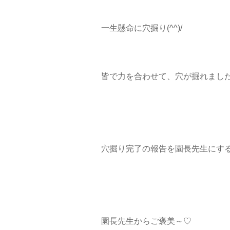
一生懸命に穴掘り(^^)/
皆で力を合わせて、穴が掘れました
穴掘り完了の報告を園長先生にす
園長先生からご褒美～♡