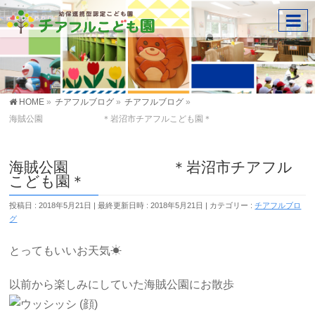
HOME
»
チアフルブログ
»
チアフルブログ
»
海賊公園 ＊岩沼市チアフルこども園＊
海賊公園 ＊岩沼市チアフル
こども園＊
投稿日 : 2018年5月21日
最終更新日時 : 2018年5月21日
カテゴリー :
チアフルブロ
グ
とってもいいお天気☀
以前から楽しみにしていた海賊公園にお散歩