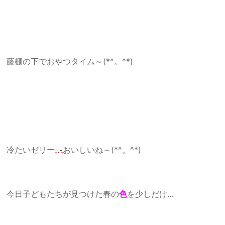
藤棚の下でおやつタイム～(*^。^*)
冷たいゼリー
おいしいね～(*^。^*)
今日子どもたちが見つけた春の
色
を少しだけ…