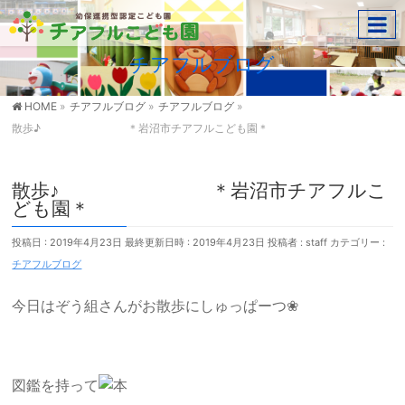
チアフルブログ
HOME
»
チアフルブログ
»
チアフルブログ
»
散歩♪ ＊岩沼市チアフルこども園＊
散歩♪ ＊岩沼市チアフルこ
ども園＊
投稿日 : 2019年4月23日
最終更新日時 : 2019年4月23日
投稿者 :
staff
カテゴリー :
チアフルブログ
今日はぞう組さんがお散歩にしゅっぱーつ❀
図鑑を持って