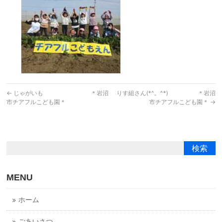
←
じゃがいも ＊岩沼
りす組さん(*^。^*) ＊岩沼
市チアフルこども園＊
市チアフルこども園＊
→
MENU
ホーム
ごあいさつ