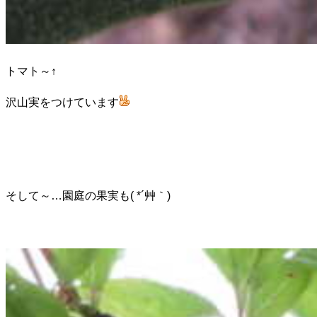
トマト～↑
沢山実をつけています
そして～…園庭の果実も( *´艸｀)