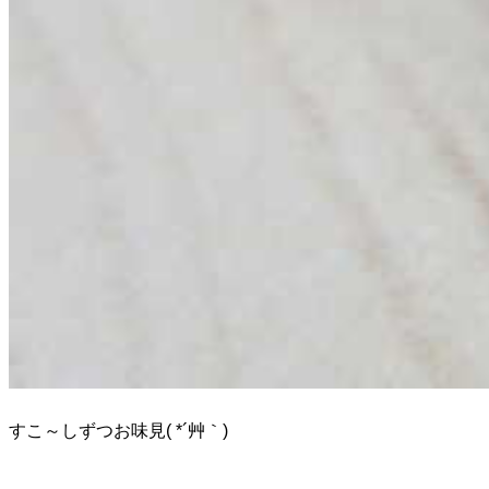
すこ～しずつお味見( *´艸｀)