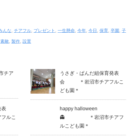
みんな
,
チアフル
,
プレゼント
,
一生懸命
,
今年
,
今日
,
保育
,
卒園
,
子
,
素敵
,
製作
,
設置
市チア
うさぎ・ぱんだ組保育発表
会 ＊岩沼市チアフルこ
ども園＊
発表
happy halloween
フルこ
👻 ＊岩沼市チアフ
ルこども園＊