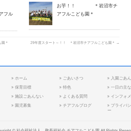
お芋！！ ＊岩沼市チ
アフル
アフルこども園＊
も園＊
29年度スタート～！！ ＊岩沼市チアフルこども園＊
→
ホーム
ごあいさつ
入園ごあ
保育目標
特色
一日の主
施設ごあんない
よくある質問
インフォ
園児募集
チアフルブログ
プライバ
ー
yright ©
社会福祉法人 敬長福祉会 チアフルこども園
All Rights Reser