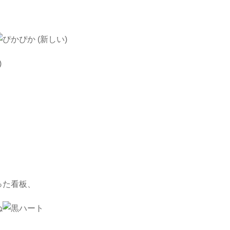
った看板、
ね