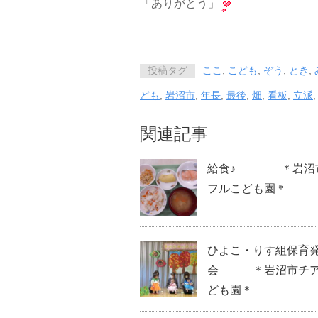
「ありがとう」
投稿タグ
ここ
,
こども
,
ぞう
,
とき
,
ども
,
岩沼市
,
年長
,
最後
,
畑
,
看板
,
立派
関連記事
給食♪ ＊岩沼
フルこども園＊
ひよこ・りす組保育
会 ＊岩沼市チア
ども園＊