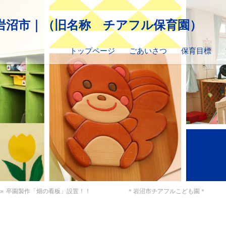
トップページ
ごあいさつ
保育目標
»
卒園製作「畑の看板」設置！！ ＊岩沼市チアフルこども園＊