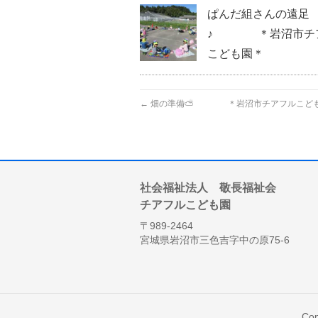
ぱんだ組さんの遠足
♪ ＊岩沼市チ
こども園＊
←
畑の準備⛅ ＊岩沼市チアフルこど
社会福祉法人 敬長福祉会
チアフルこども園
〒989-2464
宮城県岩沼市三色吉字中の原75-6
Cop