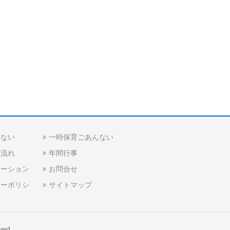
んない
一時保育ごあんない
な流れ
年間行事
メーション
お問合せ
シーポリシ
サイトマップ
ved.