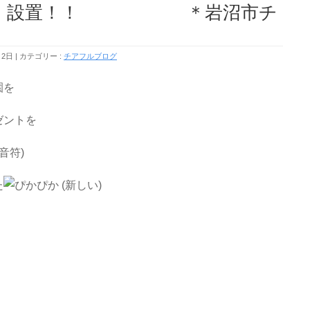
看板」設置！！ ＊岩沼市チ
月2日
カテゴリー :
チアフルブログ
園を
ゼントを
た