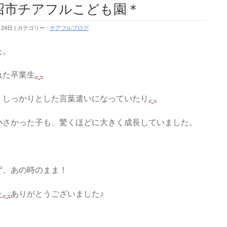
チアフルこども園＊
月24日
カテゴリー :
チアフルブログ
た。
れた卒業生
、しっかりとした言葉遣いになっていたり
小さかった子も、驚くほどに大きく成長していました。
ず、あの時のまま！
た
ありがとうございました♪