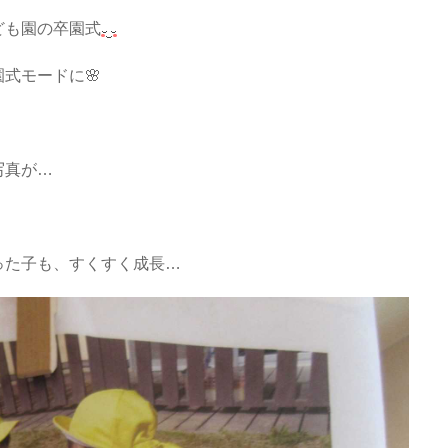
ども園の卒園式
式モードに🌸
写真が…
った子も、すくすく成長…