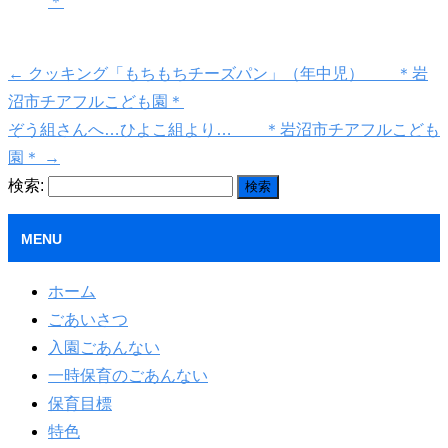
＊
←
クッキング「もちもちチーズパン」（年中児） ＊岩
沼市チアフルこども園＊
ぞう組さんへ…ひよこ組より… ＊岩沼市チアフルこども
園＊
→
検索:
MENU
ホーム
ごあいさつ
入園ごあんない
一時保育のごあんない
保育目標
特色