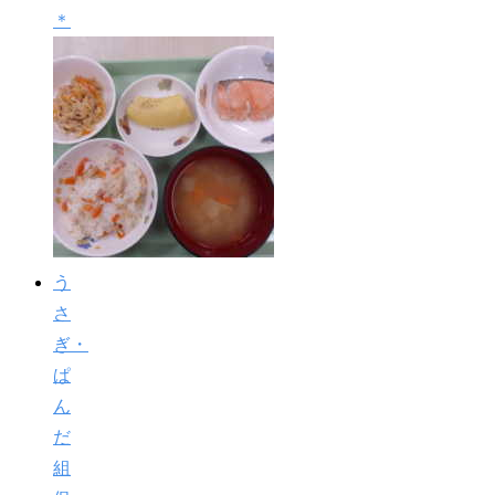
＊
う
さ
ぎ・
ぱ
ん
だ
組