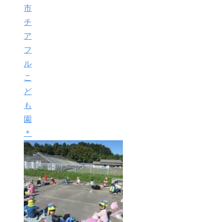
市
チ
ア
フ
ル
こ
ど
も
園
＊