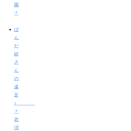
園
＊
ぱ
ん
だ
組
さ
ん
の
遠
足
♪
＊
岩
沼