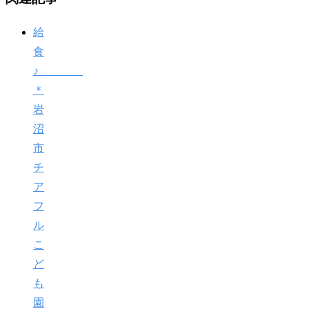
給
食
♪
＊
岩
沼
市
チ
ア
フ
ル
こ
ど
も
園