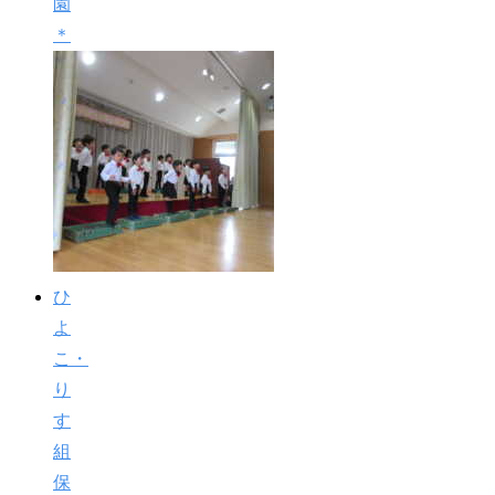
園
＊
ひ
よ
こ・
り
す
組
保