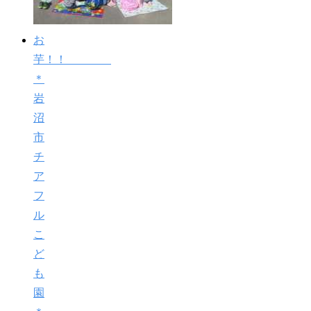
お
芋！！
＊
岩
沼
市
チ
ア
フ
ル
こ
ど
も
園