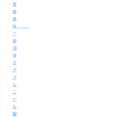
育
発
表
会
＊
岩
沼
市
チ
ア
フ
ル
こ
ど
も
園