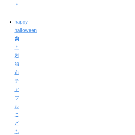
＊
happy
halloween
👻
＊
岩
沼
市
チ
ア
フ
ル
こ
ど
も