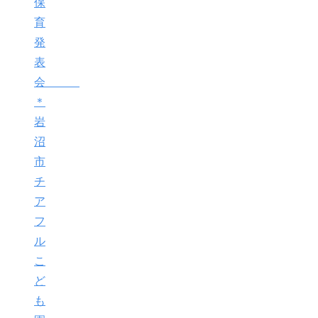
保
育
発
表
会
＊
岩
沼
市
チ
ア
フ
ル
こ
ど
も