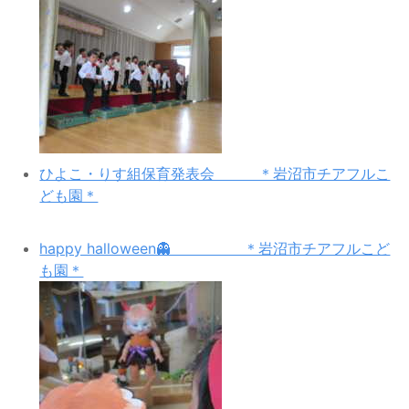
ひよこ・りす組保育発表会 ＊岩沼市チアフルこ
ども園＊
happy halloween👻 ＊岩沼市チアフルこど
も園＊