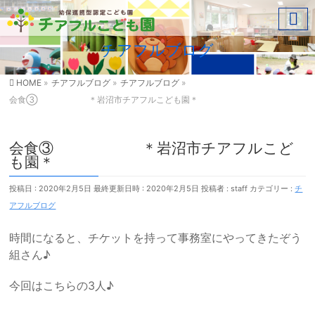
チアフルブログ
HOME
»
チアフルブログ
»
チアフルブログ
»
会食③ ＊岩沼市チアフルこども園＊
会食③ ＊岩沼市チアフルこど
も園＊
投稿日 : 2020年2月5日
最終更新日時 : 2020年2月5日
投稿者 :
staff
カテゴリー :
チ
アフルブログ
時間になると、チケットを持って事務室にやってきたぞう
組さん♪
今回はこちらの3人♪