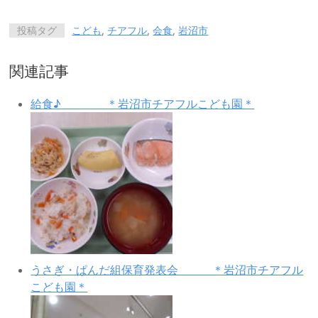
投稿タグ
こども
,
チアフル
,
会食
,
岩沼市
関連記事
給食♪ ＊岩沼市チアフルこども園＊
うさぎ・ぱんだ組保育発表会 ＊岩沼市チアフル
こども園＊