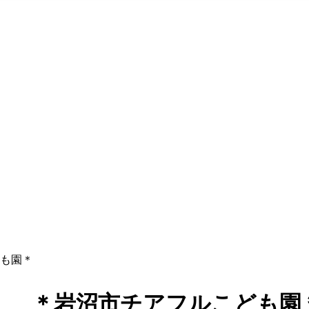
も園＊
岩沼市チアフルこども園